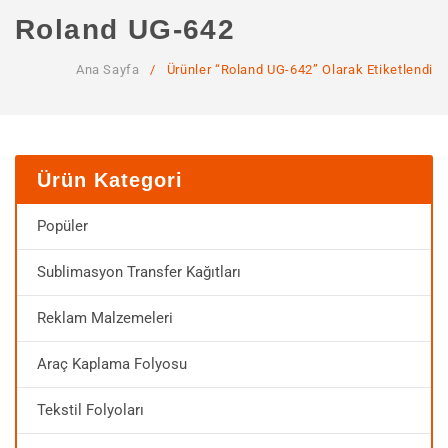
ANA SAYFA
Roland UG-642
KURUMSAL
Ana Sayfa
/
Ürünler “Roland UG-642” Olarak Etiketlendi
Hakkımızda
Hizmetlerimiz
MAĞAZA
Ürün Kategori
SSS
Popüler
İLETIŞIM
Sublimasyon Transfer Kağıtları
HESABIM
Reklam Malzemeleri
Araç Kaplama Folyosu
Tekstil Folyoları