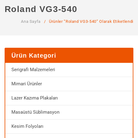
ANA SAYFA
Roland VG3-540
KURUMSAL
Ana Sayfa
/
Ürünler “Roland VG3-540” Olarak Etiketlendi
Hakkımızda
Hizmetlerimiz
MAĞAZA
Ürün Kategori
SSS
Serigrafi Malzemeleri
İLETIŞIM
Mimari Ürünler
HESABIM
Lazer Kazıma Plakaları
Masaüstü Süblimasyon
Kesim Folyoları