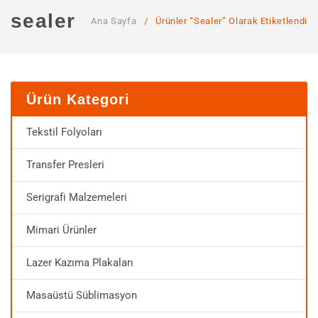
ANA SAYFA
sealer
Ana Sayfa
/
Ürünler “sealer” Olarak Etiketlendi
KURUMSAL
Hakkımızda
Hizmetlerimiz
Ürün Kategori
MAĞAZA
Tekstil Folyoları
SSS
Transfer Presleri
İLETIŞIM
Serigrafi Malzemeleri
HESABIM
Mimari Ürünler
Lazer Kazıma Plakaları
Masaüstü Süblimasyon