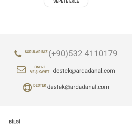
SEPETE EKLE
(+90)532 4110179
SORULARINIZ
ÖNERI
destek@ardadanal.com
VE ŞIKAYET
destek@ardadanal.com
DESTEK
BILGI