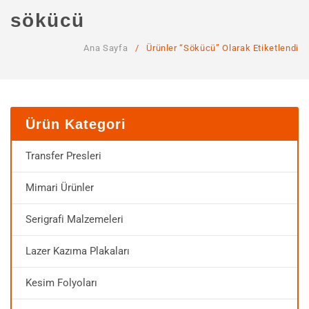
ANA SAYFA
sökücü
KURUMSAL
Ana Sayfa
/
Ürünler “sökücü” Olarak Etiketlendi
Hakkımızda
Hizmetlerimiz
MAĞAZA
Ürün Kategori
SSS
Transfer Presleri
İLETIŞIM
Mimari Ürünler
HESABIM
Serigrafi Malzemeleri
Lazer Kazıma Plakaları
Kesim Folyoları