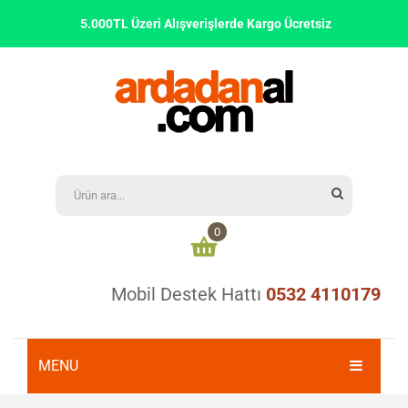
5.000TL Üzeri Alışverişlerde Kargo Ücretsiz
0
Mobil Destek Hattı
0532 4110179
Alışveriş sepetinizde ürün bulunmamaktadır
0,00
₺
ARA TOPLAM:
MENU