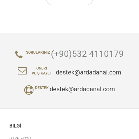
(+90)532 4110179
SORULARINIZ
ÖNERI
destek@ardadanal.com
VE ŞIKAYET
destek@ardadanal.com
DESTEK
BILGI