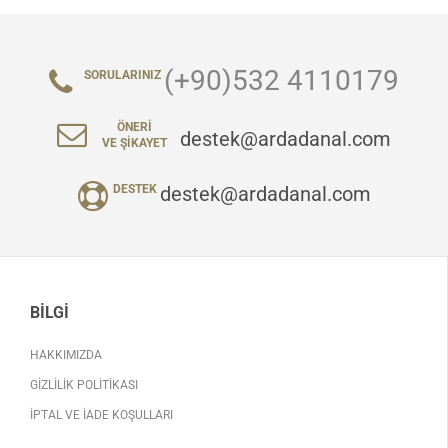
(+90)532 4110179
SORULARINIZ
ÖNERI
destek@ardadanal.com
VE ŞIKAYET
destek@ardadanal.com
DESTEK
BILGI
HAKKIMIZDA
GIZLILIK POLITIKASI
İPTAL VE İADE KOŞULLARI