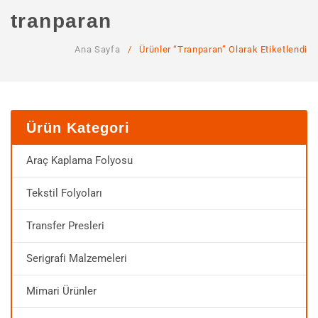
ANA SAYFA
tranparan
KURUMSAL
Ana Sayfa
/
Ürünler “tranparan” Olarak Etiketlendi
Hakkımızda
Hizmetlerimiz
MAĞAZA
Ürün Kategori
SSS
Araç Kaplama Folyosu
İLETIŞIM
Tekstil Folyoları
HESABIM
Transfer Presleri
Serigrafi Malzemeleri
Mimari Ürünler