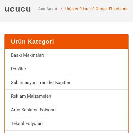
ANA SAYFA
ucucu
Ana Sayfa
/
Ürünler “ucucu” Olarak Etiketlendi
KURUMSAL
Hakkımızda
Hizmetlerimiz
Ürün Kategori
MAĞAZA
Baskı Makinaları
SSS
Popüler
İLETIŞIM
Sublimasyon Transfer Kağıtları
HESABIM
Reklam Malzemeleri
Araç Kaplama Folyosu
Tekstil Folyoları