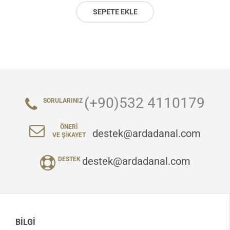
SEPETE EKLE
(+90)532 4110179
SORULARINIZ
ÖNERI
destek@ardadanal.com
VE ŞIKAYET
destek@ardadanal.com
DESTEK
BILGI