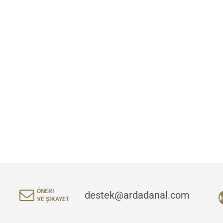
ÖNERI
destek@ardadanal.com
VE ŞIKAYET