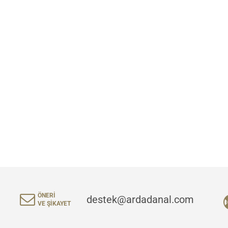
ÖNERI
destek@ardadanal.com
VE ŞIKAYET