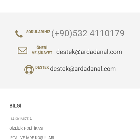
(+90)532 4110179
SORULARINIZ
ÖNERI
destek@ardadanal.com
VE ŞIKAYET
destek@ardadanal.com
DESTEK
BILGI
HAKKIMIZDA
GIZLILIK POLITIKASI
İPTAL VE İADE KOŞULLARI