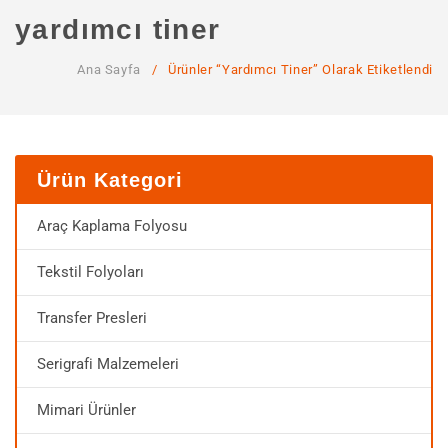
ANA SAYFA
yardımcı tiner
KURUMSAL
Ana Sayfa
/
Ürünler “yardımcı Tiner” Olarak Etiketlendi
Hakkımızda
Hizmetlerimiz
MAĞAZA
Ürün Kategori
SSS
Araç Kaplama Folyosu
İLETIŞIM
Tekstil Folyoları
HESABIM
Transfer Presleri
Serigrafi Malzemeleri
Mimari Ürünler