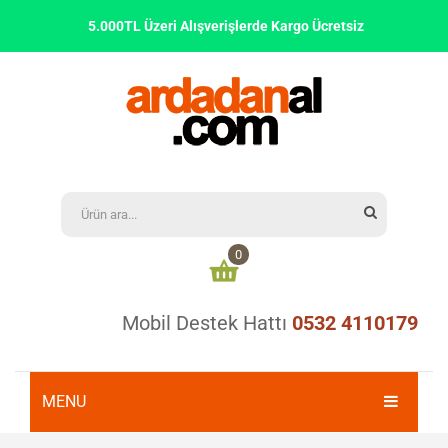
5.000TL Üzeri Alışverişlerde Kargo Ücretsiz
0
Mobil Destek Hattı
0532 4110179
Alışveriş sepetinizde ürün bulunmamaktadır
0,00
₺
ARA TOPLAM:
MENU