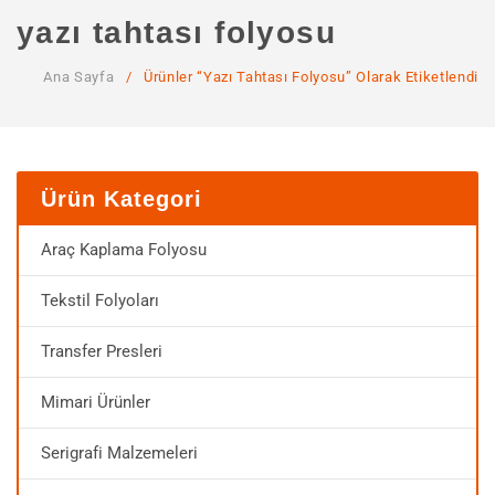
ANA SAYFA
yazı tahtası folyosu
KURUMSAL
Ana Sayfa
/
Ürünler “yazı Tahtası Folyosu” Olarak Etiketlendi
Hakkımızda
Hizmetlerimiz
MAĞAZA
Ürün Kategori
SSS
Araç Kaplama Folyosu
İLETIŞIM
Tekstil Folyoları
HESABIM
Transfer Presleri
Mimari Ürünler
Serigrafi Malzemeleri