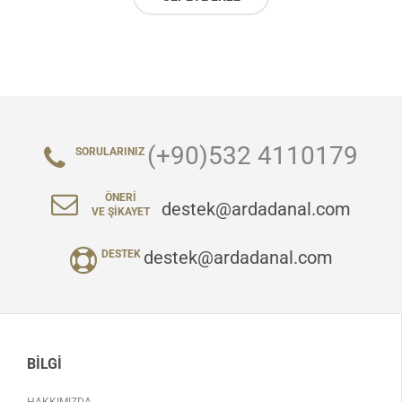
(+90)532 4110179
SORULARINIZ
ÖNERI
destek@ardadanal.com
VE ŞIKAYET
destek@ardadanal.com
DESTEK
BILGI