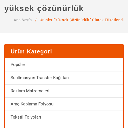
ANA SAYFA
yüksek çözünürlük
KURUMSAL
Ana Sayfa
/
Ürünler “yüksek Çözünürlük” Olarak Etiketlendi
Hakkımızda
Hizmetlerimiz
MAĞAZA
Ürün Kategori
SSS
Popüler
İLETIŞIM
Sublimasyon Transfer Kağıtları
HESABIM
Reklam Malzemeleri
Araç Kaplama Folyosu
Tekstil Folyoları