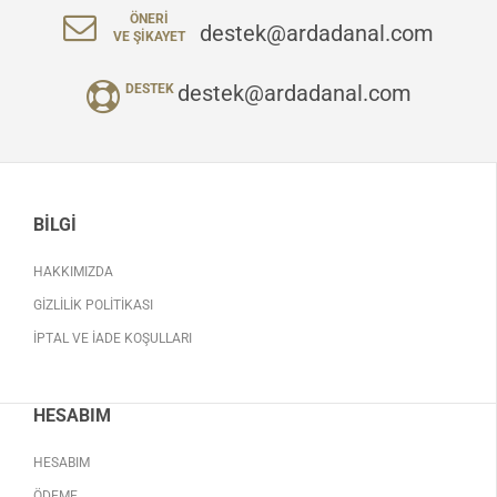
ÖNERI
destek@ardadanal.com
VE ŞIKAYET
destek@ardadanal.com
DESTEK
BILGI
HAKKIMIZDA
GIZLILIK POLITIKASI
İPTAL VE İADE KOŞULLARI
HESABIM
HESABIM
ÖDEME