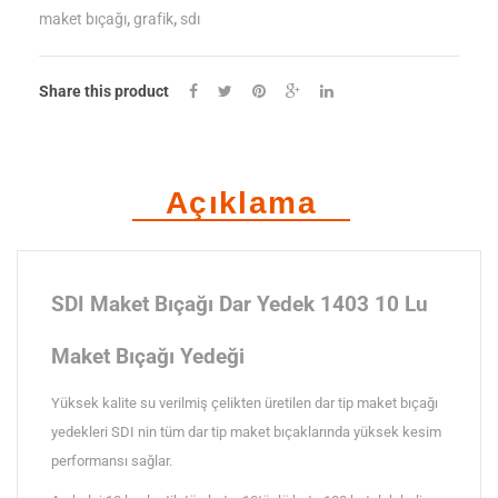
maket bıçağı
,
grafik
,
sdı
Dar
Yedek
Share this product
1403
10
Lu
Açıklama
adet
SDI Maket Bıçağı Dar Yedek 1403 10 Lu
Maket Bıçağı Yedeği
Yüksek kalite su verilmiş çelikten üretilen dar tip maket bıçağı
yedekleri SDI nin tüm dar tip maket bıçaklarında yüksek kesim
performansı sağlar.