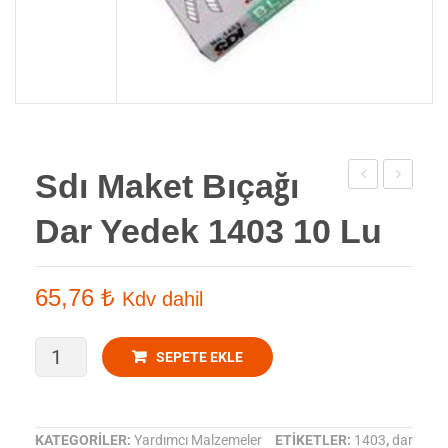
Sdı Maket Bıçağı
Baskı
Maket
Dar Yedek 1403 10 Lu
İpeği
Bıçağı
165-
Geniş
31
Yedek
65,76
₺
Kdv dahil
Y
1404
Sarı
10
Sdı
SEPETE EKLE
m2
Lu
Maket
Bıçağı
KATEGORILER:
Yardımcı Malzemeler
ETIKETLER:
1403
,
dar