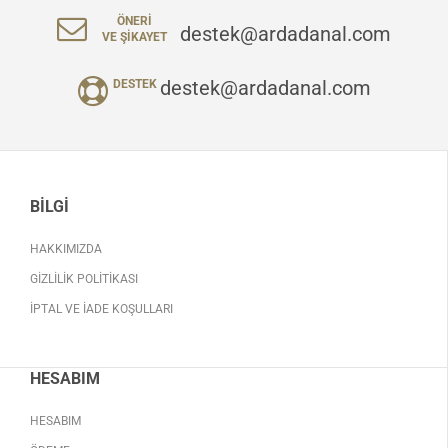
ÖNERI
destek@ardadanal.com
VE ŞIKAYET
destek@ardadanal.com
DESTEK
BILGI
HAKKIMIZDA
GIZLILIK POLITIKASI
İPTAL VE İADE KOŞULLARI
HESABIM
HESABIM