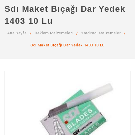
ANA SAYFA
Sdı Maket Bıçağı Dar Yedek
KURUMSAL
1403 10 Lu
Hakkımızda
Ana Sayfa
/
Reklam Malzemeleri
/
Yardımcı Malzemeler
/
Hizmetlerimiz
Sdı Maket Bıçağı Dar Yedek 1403 10 Lu
MAĞAZA
SSS
İLETIŞIM
HESABIM