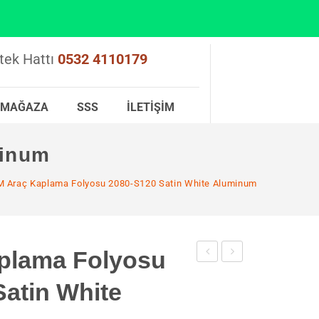
tek Hattı
0532 4110179
MAĞAZA
SSS
İLETIŞIM
minum
 Araç Kaplama Folyosu 2080-S120 Satin White Aluminum
plama Folyosu
Araç
Araç
atin White
Kaplama
Kaplama
Folyosu
Folyosu