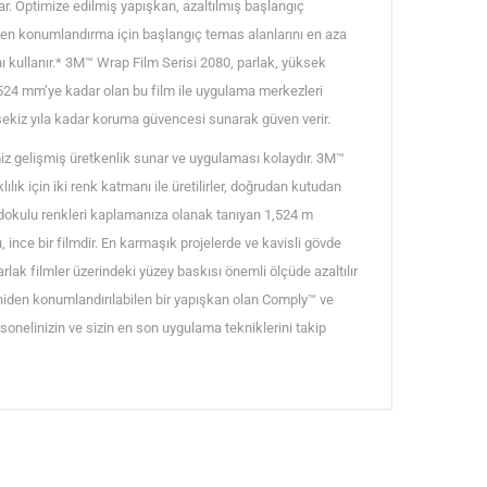
ar. Optimize edilmiş yapışkan, azaltılmış başlangıç
niden konumlandırma için başlangıç temas alanlarını en aza
ı kullanır.* 3M™ Wrap Film Serisi 2080, parlak, yüksek
1524 mm’ye kadar olan bu film ile uygulama merkezleri
ekiz yıla kadar koruma güvencesi sunarak güven verir.
imiz gelişmiş üretkenlik sunar ve uygulaması kolaydır. 3M™
lık için iki renk katmanı ile üretilirler, doğrudan kutudan
e dokulu renkleri kaplamanıza olanak tanıyan 1,524 m
 ince bir filmdir. En karmaşık projelerde ve kavisli gövde
rlak filmler üzerindeki yüzey baskısı önemli ölçüde azaltılır
 yeniden konumlandırılabilen bir yapışkan olan Comply™ ve
sonelinizin ve sizin en son uygulama tekniklerini takip