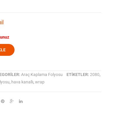
2080-
2080-
M227
S261
il
Mat
Satin
Blue
Dark
runuz
Metalik
Gray
Metalik
KLE
EGORILER:
Araç Kaplama Folyosu
ETIKETLER:
2080
,
lyosu
,
hava kanallı
,
wrap