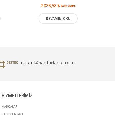
2.038,58
₺
Kdv dahil
DEVAMINI OKU
destek@ardadanal.com
DESTEK
HIZMETLERIMIZ
MARKALAR
SATIŞ SONRASI