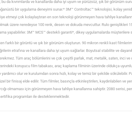
r; bu da kıvrımlarda ve kanallarda daha iyi uyum ve pürüzsüz, şık bir görünüm sun
e olağanüstü bir uygulama deneyimi sunar.* 3M™ Controltac™ teknolojisi, kolay ye
liye etmeyi çok kolaylaştıran en son teknoloji görünmeyen hava tahliye kanalların
il olmak üzere neredeyse 100 renk, desen ve dokuda mevcuttur. Rulo genişlikleri 
a yapabilirler. 3M™ MCS™ destekli garanti*, dikey uygulamalarda müşterilere s
en farklı bir görüntü ve şık bir görünüm oluşturun. 90 mikron renkli kast filmler
rin etrafına ve kanallara daha iyi uyum sağlarlar. Boyutsal stabilite ve dayanıklı
erekmez. Tüm araç bölümlerini ve çok çeşitli parlak, mat, metalik, saten, inci v
 üzerindeki koruyucu film tabakası, araç kaplama filminin üzerinde oldukça uyumlu,
yardımcı olur ve kurulumdan sonra hızlı, kolay ve temiz bir şekilde sökülebilir. Pa
l bir finisaj elde edilir. Tüm filmler, basınçla etkinleştirilen, kaydırılabilen ve
cığı olmaması için görünmeyen hava tahliye kanallarına sahiptir. 2080 serisi, per
ertifika programları ile desteklenmektedir.