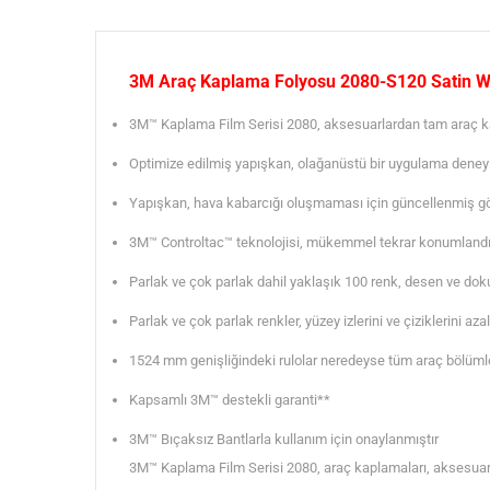
3M Araç Kaplama Folyosu 2080-S120 Satin 
3M™ Kaplama Film Serisi 2080, aksesuarlardan tam araç kapla
Optimize edilmiş yapışkan, olağanüstü bir uygulama deney
Yapışkan, hava kabarcığı oluşmaması için güncellenmiş gö
3M™ Controltac™ teknolojisi, mükemmel tekrar konumlandırılab
Parlak ve çok parlak dahil yaklaşık 100 renk, desen ve dok
Parlak ve çok parlak renkler, yüzey izlerini ve çiziklerini az
1524 mm genişliğindeki rulolar neredeyse tüm araç bölüml
Kapsamlı 3M™ destekli garanti**
3M™ Bıçaksız Bantlarla kullanım için onaylanmıştır
3M™ Kaplama Film Serisi 2080, araç kaplamaları, aksesuarlar