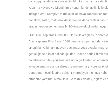
daha uygulanabilir ve esneyebilir film katmanlarına sahipti
yapışma kuvveti ve iyileştirilmiş konumlandırılabilirlik il
indirger; 3M™ Comply™ teknolojisi ise hava kabarcıkları tah
parlaklık, saten, mat, renk değiştiren ve daha fazlası dah
aracın neredeyse herhangi bir bölümüne ek olmadan uygulam
3M™ Araç Kaplama Filmi 2080 Serisi ile araçlar için gerçekt
Araç Kaplama Film Serisi 1080’den daha uyumludurlar ve eğrile
çıkarılırlar ve bir laminasyon basılması veya uygulanması g
genişliğinde rulolar halinde gelirler. Sadece parlak filmler
panellerinde bile uygulama sırasında çizilmeleri önlemenize 
ve uygulama sırasında yüzey çizilmelere karşı korunarak güze
Controltac™ özelliklerine sahiptir. Neredeyse hiç hava kabar
etmenize yardımcı olmak için 3M teknik destek, eğitim ve s