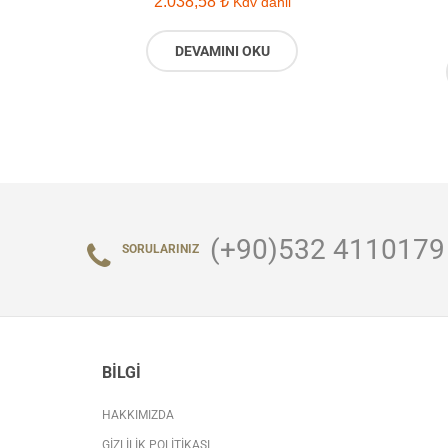
2.038,58
₺
Kdv dahil
DEVAMINI OKU
(+90)532 4110179
SORULARINIZ
BILGI
HAKKIMIZDA
GIZLILIK POLITIKASI