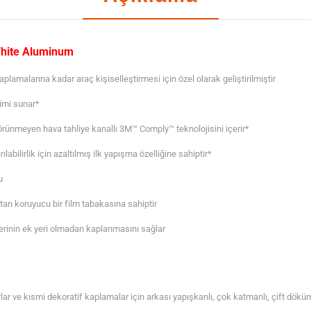
Aluminum
adet
White Aluminum
malarına kadar araç kişiselleştirmesi için özel olarak geliştirilmiştir
imi sunar*
rünmeyen hava tahliye kanallı 3M™ Comply™ teknolojisini içerir*
ilirlik için azaltılmış ilk yapışma özelliğine sahiptir*
u
altan koruyucu bir film tabakasına sahiptir
erinin ek yeri olmadan kaplanmasını sağlar
 ve kısmi dekoratif kaplamalar için arkası yapışkanlı, çok katmanlı, çift döküm 