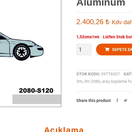
Aluminum
2.400,26
₺
Kdv dah
1,52cmx1mt Lütfen Stok So
3M
SEPETE E
Araç
Kaplama
STOK KODU:
09TT6007
KAT
3m
,
3m 2080
,
araç kaplama fo
Folyosu
2080-
Share this product
S120
Satin
Açıklama
White