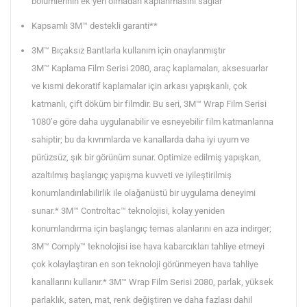
bölümlerinin ek yeri olmadan kaplanmasını sağlar
Kapsamlı 3M™ destekli garanti**
3M™ Bıçaksız Bantlarla kullanım için onaylanmıştır
3M™ Kaplama Film Serisi 2080, araç kaplamaları, aksesuarlar
ve kısmi dekoratif kaplamalar için arkası yapışkanlı, çok
katmanlı, çift döküm bir filmdir. Bu seri, 3M™ Wrap Film Serisi
1080’e göre daha uygulanabilir ve esneyebilir film katmanlarına
sahiptir; bu da kıvrımlarda ve kanallarda daha iyi uyum ve
pürüzsüz, şık bir görünüm sunar. Optimize edilmiş yapışkan,
azaltılmış başlangıç yapışma kuvveti ve iyileştirilmiş
konumlandırılabilirlik ile olağanüstü bir uygulama deneyimi
sunar.* 3M™ Controltac™ teknolojisi, kolay yeniden
konumlandırma için başlangıç temas alanlarını en aza indirger;
3M™ Comply™ teknolojisi ise hava kabarcıkları tahliye etmeyi
çok kolaylaştıran en son teknoloji görünmeyen hava tahliye
kanallarını kullanır.* 3M™ Wrap Film Serisi 2080, parlak, yüksek
parlaklık, saten, mat, renk değiştiren ve daha fazlası dahil