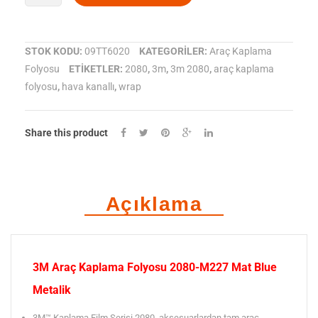
Araç
Kaplama
STOK KODU:
09TT6020
KATEGORILER:
Araç Kaplama
Folyosu
ETIKETLER:
2080
,
3m
,
3m 2080
,
araç kaplama
Folyosu
folyosu
,
hava kanallı
,
wrap
2080-
M227
Share this product
Mat
Blue
Açıklama
Metalik
adet
3M Araç Kaplama Folyosu 2080-M227 Mat Blue
Metalik
3M™ Kaplama Film Serisi 2080, aksesuarlardan tam araç