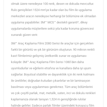
olmak üzere neredeyse 100 renk, desen ve dokuda mevcuttur.
Rulo genişlikleri 1524 mm’ye kadar olan bu film ile uygulama
merkezleri aracın neredeyse herhangi bir bölümüne ek olmadan
uygulama yapabilirler. 3M™ MCS™ destekli garanti*, dikey
uygulamalarda müşterilere sekiz yıla kadar koruma güvencesi
sunarak güven verir.
3M™ Araç Kaplama Filmi 2080 Serisi ile araçlar için gerçekten
farklı bir görüntü ve şık bir görünüm oluşturun. 90 mikron renkli
kast filmlerimiz gelişmiş üretkenlik sunar ve uygulaması
kolaydır. 3M™ Araç Kaplama Film Serisi 1080’den daha
uyumludurlar ve eğrilerin etrafına ve kanallara daha iyi uyum
sağlarlar. Boyutsal stabilite ve dayanıklılık için iki renk katmanı
ile üretilirler, doğrudan kutudan çıkarılırlar ve bir laminasyon
basılması veya uygulanması gerekmez. Tüm araç bölümlerini
ve çok çeşitli parlak, mat, metalik, saten, inci ve dokulu renkleri
kaplamanıza olanak tanıyan 1,524 m genişliğinde rulolar
halinde gelirler. Sadece parlak filmler üzerindeki koruyucu film