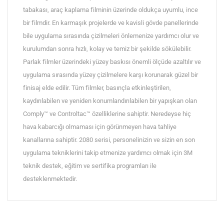
tabakası, araç kaplama filminin üzerinde oldukça uyumlu, ince
bir filmdir. En karmaşık projelerde ve kavisli gövde panellerinde
bile uygulama sırasında çizilmeleri önlemenize yardımcı olur ve
kurulumdan sonra hızlı, kolay ve temiz bir şekilde sökülebilir.
Parlak filmler üzerindeki yüzey baskısı önemli ölçüde azaltılır ve
uygulama sırasında yüzey çizilmelere karşı korunarak güzel bir
finisaj elde edilir. Tüm filmler, basınçla etkinleştirilen,
kaydırılabilen ve yeniden konumlandırılabilen bir yapışkan olan
Comply™ ve Controltac™ özelliklerine sahiptir. Neredeyse hiç
hava kabarcığı olmaması için görünmeyen hava tahliye
kanallarına sahiptir. 2080 serisi, personelinizin ve sizin en son
uygulama tekniklerini takip etmenize yardımcı olmak için 3M
teknik destek, eğitim ve sertifika programları ile
desteklenmektedir.