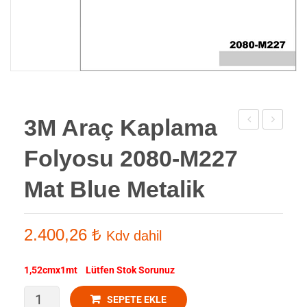
3M Araç Kaplama
Araç
Araç
Folyosu 2080-M227
Kaplama
Kaplama
Folyosu
Folyosu
Mat Blue Metalik
2080-
2080-
M211
S120
2.400,26
₺
Kdv dahil
Mat
Satin
Charcoal
White
1,52cmx1mt Lütfen Stok Sorunuz
Metalik
Aluminu
3M
SEPETE EKLE