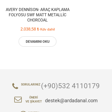
AVERY DENNISON- ARAÇ KAPLAMA
FOLYOSU SWF MATT METALLIC
CHORCOAL
2.038,58
₺
Kdv dahil
DEVAMINI OKU
(+90)532 4110179
SORULARINIZ
ÖNERI
destek@ardadanal.com
VE ŞIKAYET