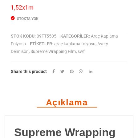
1,52x1m
STOKTA YOK
STOK KODU:
09TT5505
KATEGORILER:
Araç Kaplama
Folyosu
ETIKETLER:
araç kaplama folyosu
,
Avery
Dennison
,
Supreme Wrapping Film
,
swf
Share this product
Açıklama
Supreme Wrapping