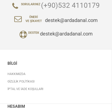
(+90)532 4110179
SORULARINIZ
ÖNERI
destek@ardadanal.com
VE ŞIKAYET
destek@ardadanal.com
DESTEK
BILGI
HAKKIMIZDA
GIZLILIK POLITIKASI
İPTAL VE İADE KOŞULLARI
HESABIM