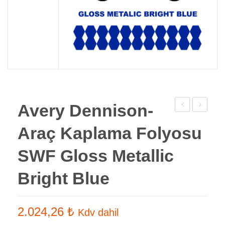
Avery Dennison-
Dennison-
Dennison
Araç Kaplama Folyosu
Araç
Araç
Kaplama
Kaplama
SWF Gloss Metallic
Folyosu
Folyosu
Bright Blue
SWF
SWF
Matt
Gloss
Metallic
Orange
2.024,26
₺
Kdv dahil
Blue