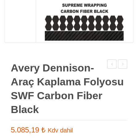
Avery Dennison-
Araç
Dennison
Araç Kaplama Folyosu
Kaplama
SWF
Folyosu
Extreme
SWF Carbon Fiber
2080-
Textures
Black
S57
Brushed
Key
Aluminiu
West
5.085,19
₺
Kdv dahil