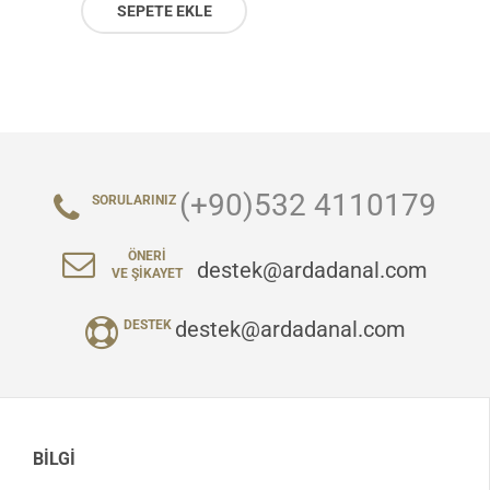
SEPETE EKLE
(+90)532 4110179
SORULARINIZ
ÖNERI
destek@ardadanal.com
VE ŞIKAYET
destek@ardadanal.com
DESTEK
BILGI