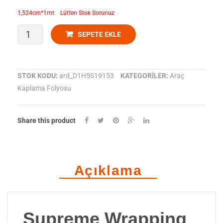
1,524cm*1mt Lütfen Stok Sorunuz
Avery
SEPETE EKLE
Dennison-
Araç
STOK KODU:
ard_D1H5S19153
KATEGORILER:
Araç
Kaplama Folyosu
Kaplama
Folyosu
Share this product
SWF
Carbon
Fiber
Açıklama
Black
adet
Supreme Wrapping