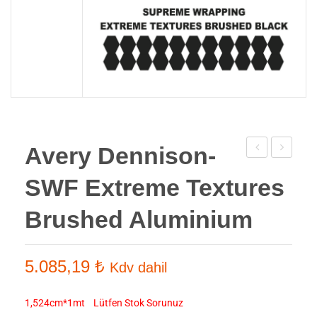
Avery Dennison-
Dennison-
Dennison
SWF Extreme Textures
Araç
Araç
Kaplama
Kaplama
Brushed Aluminium
Folyosu
Folyosu
SWF
SWF
5.085,19
₺
Kdv dahil
Carbon
Extreme
Fiber
Textures
1,524cm*1mt Lütfen Stok Sorunuz
Black
Brushed