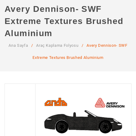
ANA SAYFA
Avery Dennison- SWF
KURUMSAL
Extreme Textures Brushed
Hakkımızda
Aluminium
Hizmetlerimiz
Ana Sayfa
/
Araç Kaplama Folyosu
/
Avery Dennison- SWF
MAĞAZA
Extreme Textures Brushed Aluminium
SSS
İLETIŞIM
HESABIM