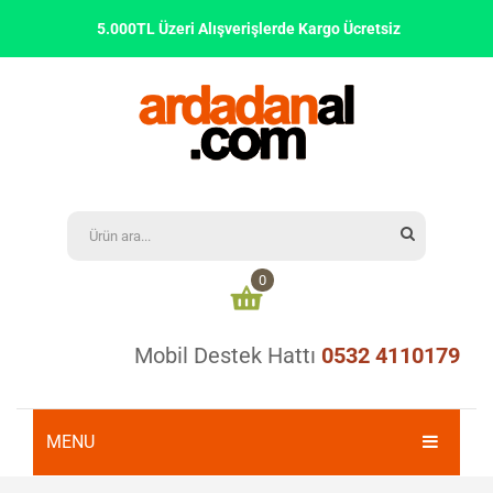
5.000TL Üzeri Alışverişlerde Kargo Ücretsiz
0
Mobil Destek Hattı
0532 4110179
Alışveriş sepetinizde ürün bulunmamaktadır
0,00
₺
ARA TOPLAM:
MENU