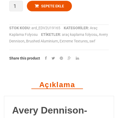
Black
Avery
SEPETE EKLE
Dennison-
SWF
STOK KODU:
ard_EDV2U19165
KATEGORILER:
Araç
Kaplama Folyosu
ETIKETLER:
araç kaplama folyosu
,
Avery
Extreme
Dennison
,
Brushed Aluminium
,
Extreme Textures
,
swf
Textures
Brushed
Share this product
Aluminium
adet
Açıklama
Avery Dennison-