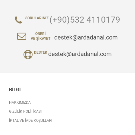
(+90)532 4110179
SORULARINIZ
ÖNERI
destek@ardadanal.com
VE ŞIKAYET
destek@ardadanal.com
DESTEK
BILGI
HAKKIMIZDA
GIZLILIK POLITIKASI
İPTAL VE İADE KOŞULLARI