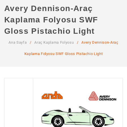
ANA SAYFA
Avery Dennison-Araç
KURUMSAL
Kaplama Folyosu SWF
Hakkımızda
Gloss Pistachio Light
Hizmetlerimiz
Ana Sayfa
/
Araç Kaplama Folyosu
/
Avery Dennison-Araç
MAĞAZA
Kaplama Folyosu SWF Gloss Pistachio Light
SSS
İLETIŞIM
HESABIM