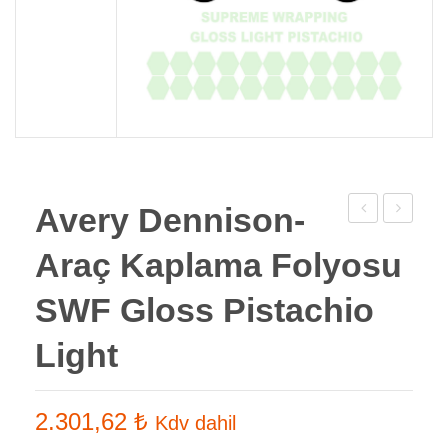
Avery Dennison-
Dennison-
Dennison
Araç Kaplama Folyosu
Araç
Araç
Kaplama
Kaplama
SWF Gloss Pistachio
Folyosu
Folyosu
Light
SWF
SWF
Gloss
Gloss
Light
Lime
2.301,62
₺
Kdv dahil
Blue
Green