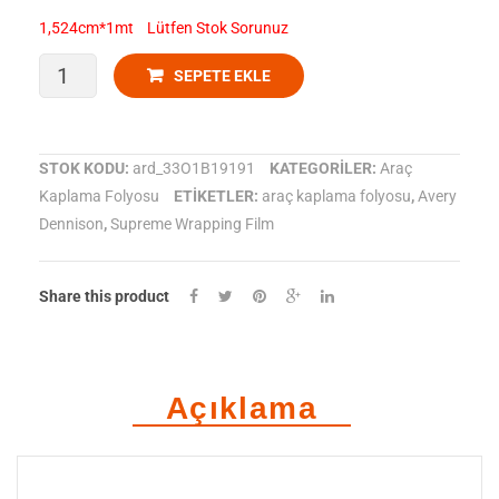
1,524cm*1mt Lütfen Stok Sorunuz
Avery
SEPETE EKLE
Dennison-
Araç
STOK KODU:
ard_33O1B19191
KATEGORILER:
Araç
Kaplama Folyosu
ETIKETLER:
araç kaplama folyosu
,
Avery
Kaplama
Dennison
,
Supreme Wrapping Film
Folyosu
SWF
Share this product
Gloss
Pistachio
Açıklama
Light
adet