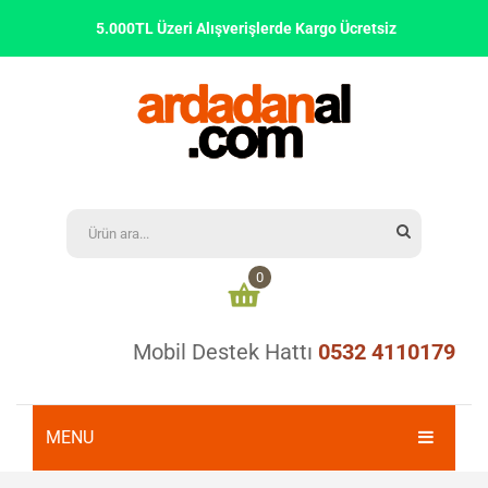
5.000TL Üzeri Alışverişlerde Kargo Ücretsiz
0
Mobil Destek Hattı
0532 4110179
Alışveriş sepetinizde ürün bulunmamaktadır
0,00
₺
ARA TOPLAM:
MENU