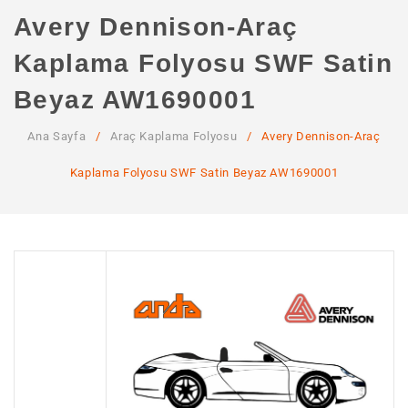
ANA SAYFA
Avery Dennison-Araç
KURUMSAL
Kaplama Folyosu SWF Satin
Hakkımızda
Beyaz AW1690001
Hizmetlerimiz
Ana Sayfa
/
Araç Kaplama Folyosu
/
Avery Dennison-Araç
MAĞAZA
Kaplama Folyosu SWF Satin Beyaz AW1690001
SSS
İLETIŞIM
HESABIM