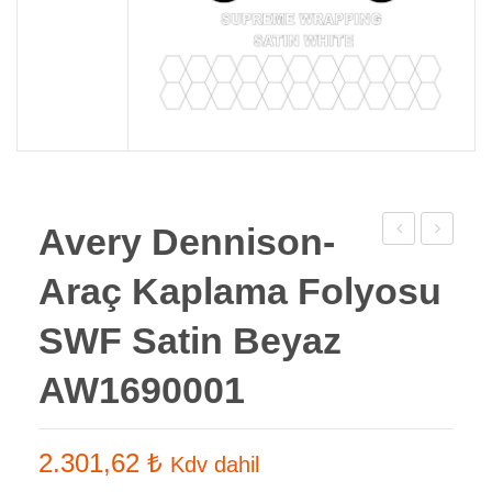
Avery Dennison-
Dennison
Keçeli
Araç Kaplama Folyosu
–
Ragle
Araç
15
SWF Satin Beyaz
Kaplama
cm
AW1690001
Folyosu
SWF
Satin
2.301,62
₺
Kdv dahil
Metalik