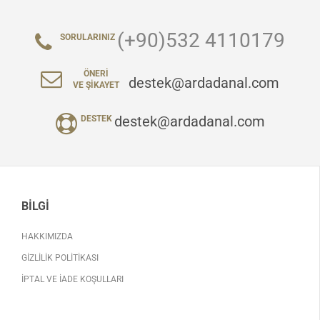
(+90)532 4110179
SORULARINIZ
ÖNERI
destek@ardadanal.com
VE ŞIKAYET
destek@ardadanal.com
DESTEK
BILGI
HAKKIMIZDA
GIZLILIK POLITIKASI
İPTAL VE İADE KOŞULLARI