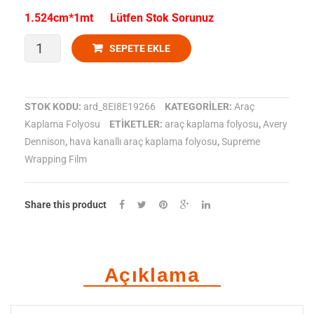
Açık
1.524cm*1mt Lütfen Stok Sorunuz
Gri
Avery
SEPETE EKLE
Dennison-
Araç
STOK KODU:
ard_8EI8E19266
KATEGORILER:
Araç
Kaplama Folyosu
ETIKETLER:
araç kaplama folyosu
,
Avery
Kaplama
Dennison
,
hava kanallı araç kaplama folyosu
,
Supreme
Folyosu
Wrapping Film
SWF
Share this product
Satin
Beyaz
AW1690001
Açıklama
adet