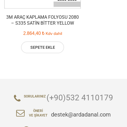
3M ARAÇ KAPLAMA FOLYOSU 2080
– S335 SATIN BITTER YELLOW
2.864,40
₺
Kdv dahil
SEPETE EKLE
(+90)532 4110179
SORULARINIZ
ÖNERI
destek@ardadanal.com
VE ŞIKAYET