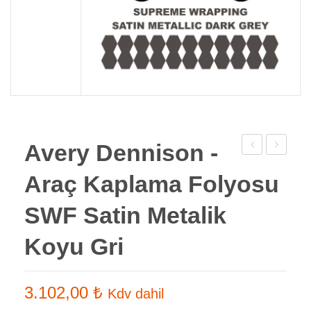
Avery Dennison -
Dennison
Dennison
Araç Kaplama Folyosu
-
–
Araç
Araç
SWF Satin Metalik
Kaplama
Kaplama
Koyu Gri
Folyosu
Folyosu
SWF
SWF
Satin
Satin
3.102,00
₺
Kdv dahil
Metalik
Metalik