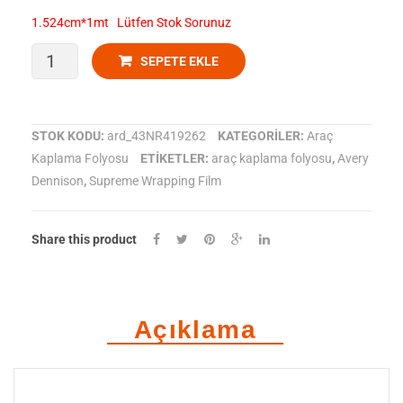
Koyu
Açık
1.524cm*1mt Lütfen Stok Sorunuz
mavi
Gri
Avery
SEPETE EKLE
Dennison
-
STOK KODU:
ard_43NR419262
KATEGORILER:
Araç
Kaplama Folyosu
ETIKETLER:
araç kaplama folyosu
,
Avery
Araç
Dennison
,
Supreme Wrapping Film
Kaplama
Folyosu
Share this product
SWF
Satin
Açıklama
Metalik
Koyu
Gri