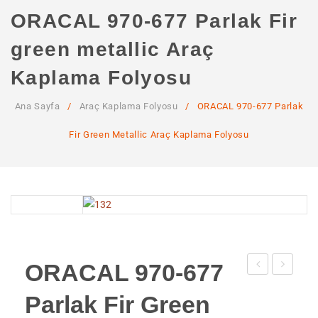
ANA SAYFA
ORACAL 970-677 Parlak Fir
KURUMSAL
green metallic Araç
Hakkımızda
Kaplama Folyosu
Hizmetlerimiz
Ana Sayfa
/
Araç Kaplama Folyosu
/
ORACAL 970-677 Parlak
MAĞAZA
Fir Green Metallic Araç Kaplama Folyosu
SSS
İLETIŞIM
HESABIM
ORACAL 970-677
970-
970-
Parlak Fir Green
192
989