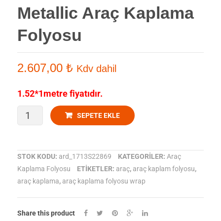
Parlak
Parlak
Metallic Araç Kaplama
Deep
Premium
Folyosu
blue
Turquois
metallic
lavender
Araç
Araç
2.607,00
₺
Kdv dahil
Kaplama
Kaplama
Folyosu
Folyosu
1.52*1metre fiyatıdır.
ORACAL
SEPETE EKLE
970-
677
STOK KODU:
ard_1713S22869
KATEGORILER:
Araç
Kaplama Folyosu
ETIKETLER:
araç
,
araç kaplam folyosu
,
Parlak
araç kaplama
,
araç kaplama folyosu wrap
Fir
green
Share this product