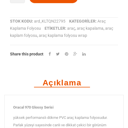
970-
724
STOK KODU:
ard_KLTQN22795
KATEGORILER:
Araç
Kaplama Folyosu
ETIKETLER:
araç
,
araç kapalama
,
araç
Parlak
kaplam folyosu
,
araç kaplama folyosu wrap
Ice
grey
Share this product
Araç
Kaplama
Açıklama
Folyosu
adet
Oracal 970 Glossy Serisi
yüksek performanslı dökme PVC araç kaplama folyosudur.
Parlak yüzeyi sayesinde canlı ve dikkat çekici bir görünüm