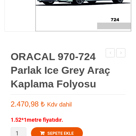
ORACAL 970-724
970-
970-
Parlak Ice Grey Araç
730
076
Parlak
Parlak
Kaplama Folyosu
Simple
Telegrey
greyAraç
Araç
2.470,98
₺
Kdv dahil
Kaplama
Kaplama
Folyosu
Folyosu
1.52*1metre fiyatıdır.
ORACAL
SEPETE EKLE