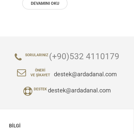
DEVAMINI OKU
(+90)532 4110179
SORULARINIZ
ÖNERI
destek@ardadanal.com
VE ŞIKAYET
destek@ardadanal.com
DESTEK
BILGI