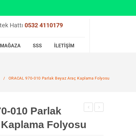
tek Hattı
0532 4110179
MAĞAZA
SSS
İLETIŞIM
u
/
ORACAL 970-010 Parlak Beyaz Araç Kaplama Folyosu
-010 Parlak
Şeffaf
970-
 Kaplama Folyosu
1500
809
Micron
Parlak