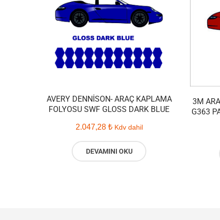
AVERY DENNISON- ARAÇ KAPLAMA
3M ARA
FOLYOSU SWF GLOSS DARK BLUE
G363 P
2.047,28
₺
Kdv dahil
DEVAMINI OKU