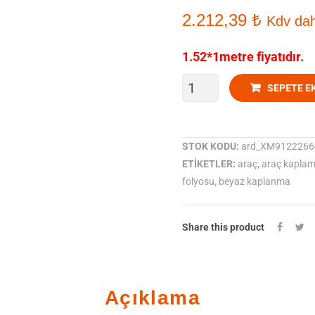
2.212,39
₺
Kdv dah
1.52*1metre fiyatıdır.
ORACAL
SEPETE E
970-
010
STOK KODU:
ard_XM9122266
ETIKETLER:
araç
,
araç kaplam
Parlak
folyosu
,
beyaz kaplanma
Beyaz
Araç
Share this product
Kaplama
Folyosu
Açıklama
adet