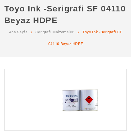
ANA SAYFA
Toyo Ink -Serigrafi SF 04110
KURUMSAL
Beyaz HDPE
Hakkımızda
Ana Sayfa
/
Serigrafi Malzemeleri
/
Toyo Ink -Serigrafi SF
Hizmetlerimiz
04110 Beyaz HDPE
MAĞAZA
SSS
İLETIŞIM
HESABIM