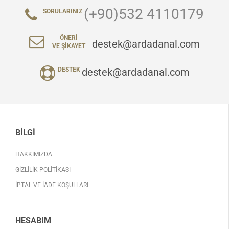
(+90)532 4110179
SORULARINIZ
ÖNERI
destek@ardadanal.com
VE ŞIKAYET
destek@ardadanal.com
DESTEK
BILGI
HAKKIMIZDA
GIZLILIK POLITIKASI
İPTAL VE İADE KOŞULLARI
HESABIM