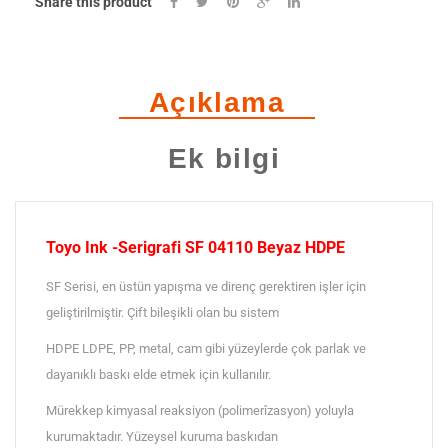
Share this product
Beyaz
HDPE
Açıklama
adet
Ek bilgi
Toyo Ink -Serigrafi SF 04110 Beyaz HDPE
SF Serisi, en üstün yapışma ve direnç gerektiren işler için
geliştirilmiştir. Çift bileşikli olan bu sistem
HDPE LDPE, PP, metal, cam gibi yüzeylerde çok parlak ve
dayanıklı baskı elde etmek için kullanılır.
Mürekkep kimyasal reaksiyon (polimerîzasyon) yoluyla
kurumaktadır. Yüzeysel kuruma baskıdan