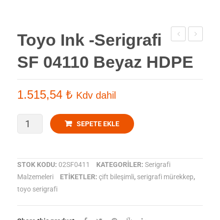
Toyo Ink -Serigrafi
Ink -
Ink -
SF 04110 Beyaz HDPE
Serigrafi
Serigrafi
SF
SF
04100
04140
1.515,54
₺
Kdv dahil
Altın
Örtücü
Yaldız
Beyaz
Toyo
SEPETE EKLE
HDPE
HDPE
Ink
-
STOK KODU:
02SF0411
KATEGORILER:
Serigrafi
Malzemeleri
ETIKETLER:
çift bileşimli
,
serigrafi mürekkep
,
Serigrafi
toyo serigrafi
SF
04110