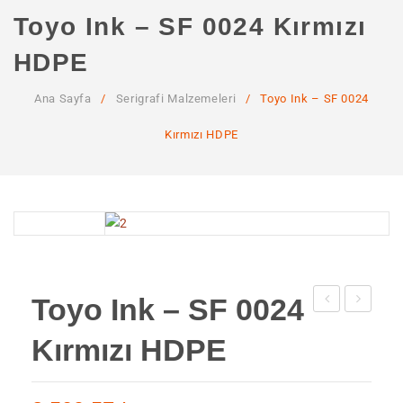
ANA SAYFA
Toyo Ink – SF 0024 Kırmızı
KURUMSAL
HDPE
Hakkımızda
Ana Sayfa
/
Serigrafi Malzemeleri
/
Toyo Ink – SF 0024
Hizmetlerimiz
Kırmızı HDPE
MAĞAZA
SSS
İLETIŞIM
HESABIM
Toyo Ink – SF 0024
Ink
Ink
Kırmızı HDPE
–
–
SF
SF
00200
00330