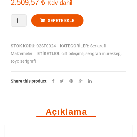
2.509,57
₺
Kdv dahil
Kırmızı
Kırmızı
HDPE
HDPE
Toyo
SEPETE EKLE
Ink
-
STOK KODU:
02SF0024
KATEGORILER:
Serigrafi
Malzemeleri
ETIKETLER:
çift bileşimli
,
serigrafi mürekkep
,
SF
toyo serigrafi
0024
Kırmızı
Share this product
HDPE
adet
Açıklama