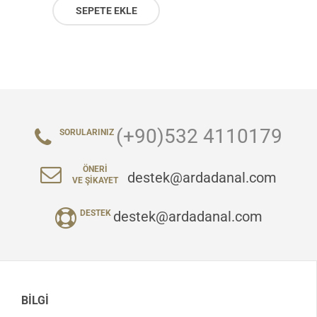
SEPETE EKLE
(+90)532 4110179
SORULARINIZ
ÖNERI
destek@ardadanal.com
VE ŞIKAYET
destek@ardadanal.com
DESTEK
BILGI