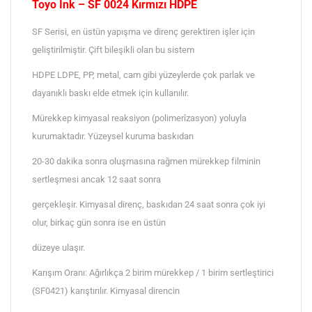
Toyo Ink – SF 0024 Kırmızı HDPE
SF Serisi, en üstün yapışma ve direnç gerektiren işler için
geliştirilmiştir. Çift bileşikli olan bu sistem
HDPE LDPE, PP, metal, cam gibi yüzeylerde çok parlak ve
dayanıklı baskı elde etmek için kullanılır.
Mürekkep kimyasal reaksiyon (polimerîzasyon) yoluyla
kurumaktadır. Yüzeysel kuruma baskıdan
20-30 dakika sonra oluşmasına rağmen mürekkep filminin
sertleşmesi ancak 12 saat sonra
gerçekleşir. Kimyasal direnç, baskıdan 24 saat sonra çok iyi
olur, birkaç gün sonra ise en üstün
düzeye ulaşır.
Karışım Oranı: Ağırlıkça 2 birim mürekkep / 1 birim sertleştirici
(SF0421) karıştırılır. Kimyasal direncin