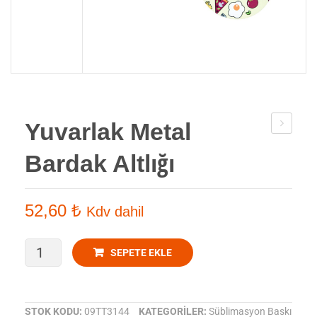
Yuvarlak Metal
Metal
Bardak Altlığı
Bardak
Altlığı
52,60
₺
Kdv dahil
Yuvarlak
SEPETE EKLE
Metal
Bardak
STOK KODU:
09TT3144
KATEGORILER:
Süblimasyon Baskı