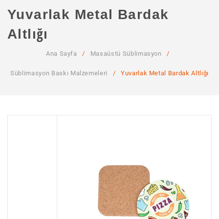
ANA SAYFA
Yuvarlak Metal Bardak
KURUMSAL
Altlığı
Hakkımızda
Ana Sayfa
/
Masaüstü Süblimasyon
/
Hizmetlerimiz
Süblimasyon Baskı Malzemeleri
/
Yuvarlak Metal Bardak Altlığı
MAĞAZA
SSS
İLETIŞIM
HESABIM