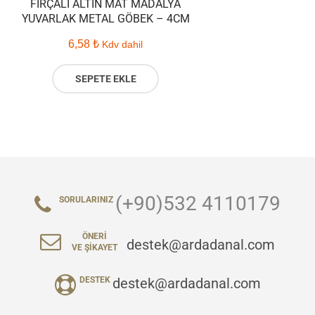
FIRÇALI ALTIN MAT MADALYA
YUVARLAK METAL GÖBEK – 4CM
6,58
₺
Kdv dahil
SEPETE EKLE
(+90)532 4110179
SORULARINIZ
ÖNERI
destek@ardadanal.com
VE ŞIKAYET
destek@ardadanal.com
DESTEK