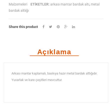
Malzemeleri
ETIKETLER:
arkası mantar bardak altı
,
metal
Altlığı
bardak altlığı
adet
Share this product
Açıklama
Arkası mantar kaplamalı, baskıya hazır metal bardak altlığıdır.
Yuvarlak ve kare çeşitleri mevcuttur.